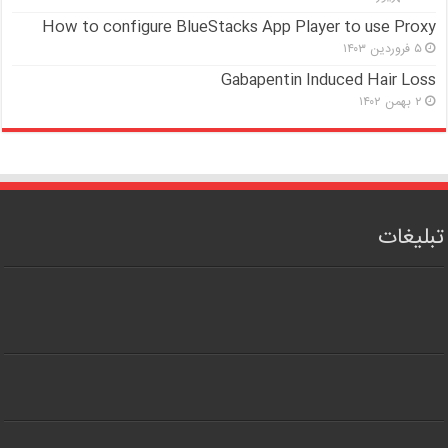
How to configure BlueStacks App Player to use Proxy
۵ فروردین ۱۴۰۳
Gabapentin Induced Hair Loss
۲ بهمن ۱۴۰۲
تبلیغات