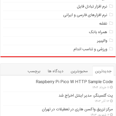
ﻧﺮﻡ ﺍﻓﺰﺍﺭ ﺗﺒﺎﺩﻝ ﻓﺎﻳﻞ
نرم افزارهای فارسی و ایرانی
نقشه
همراه بانک
والپیپر
ورزشی و تناسب اندام
جدیدترین
محبوبترین
دیدگاه ها
برچسب
Raspberry Pi Pico W HTTP Sample Code
۱۱ خرداد ۱۴۰۴
پت گلسینگر، مدیر اینتل اخراج شد
۱۲ آذر ۱۴۰۳
مرکز تزریق واکسن هاری در تعطیلات در تهران
۲ شهریور ۱۴۰۳