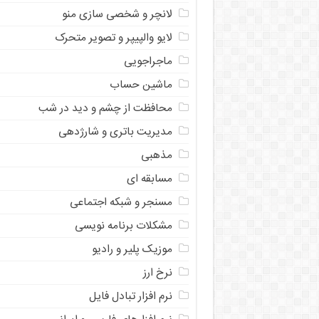
لانچر و شخصی سازی منو
لایو والپیپر و تصویر متحرک
ماجراجویی
ماشین حساب
محافظت از چشم و دید در شب
مدیریت باتری و شارژدهی
مذهبی
مسابقه ای
مسنجر و شبکه اجتماعی
مشکلات برنامه نویسی
موزیک پلیر و رادیو
نرخ ارز
ﻧﺮﻡ ﺍﻓﺰﺍﺭ ﺗﺒﺎﺩﻝ ﻓﺎﻳﻞ