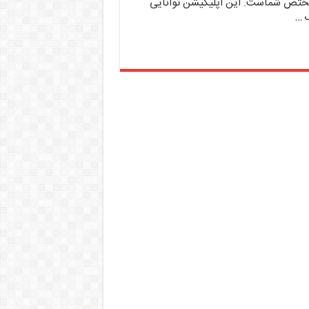
ت برنامه ی موبایلی Eye Test مختص شماست. این اپلیکیشن توانایی
 …