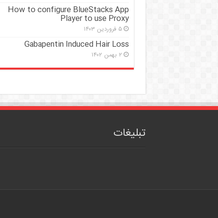
How to configure BlueStacks App
Player to use Proxy
۵ فروردین ۱۴۰۳
Gabapentin Induced Hair Loss
۲ بهمن ۱۴۰۲
تبلیغات